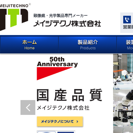
顕微鏡・光学製品専門メーカー
メイジテクノ株式会社
ホーム
製品紹介 (Products)
メイジ
学系」 (M
Compone
Light Ap