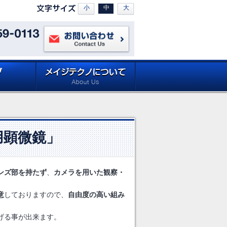
小
中
大
お問い合わせ
ロードページ
メイジテクノについて (about
Site)
Meiji Techno)
用顕微鏡」
ンズ部を持たず
、
カメラを用いた観察・
意
しておりますので、
自由度の高い組み
げる事が出来ます。