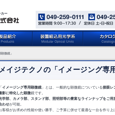
ーカー
oducts)
メイジテクノの「装置組込用光
カタログ ダウン
用顕微鏡」
学系」 (Microscope
(Catalog Download 
Components for Reflected
Light Applications)
メイジテクノの「イメージング専
「
イメージング専用顕微鏡
」とは、一般的な顕微鏡についている
接眼レ
撮影に特化した顕微
鏡です。
光学部、カメラ部、スタンド部、照明部等の豊富なラインナップをご用
合わせ
が可能。
お客様がお求めの性能や使い勝手、ご予算に併せて最適な一台を作り上