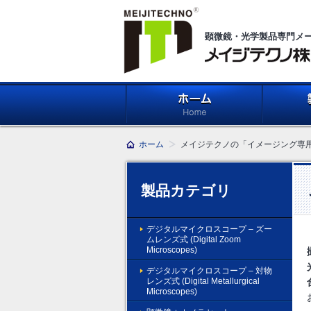
顕微鏡・光学製品専門メ
メイジテクノ株式会社
ホーム
製品紹介 (Pr
ホーム
メイジテクノの「イメージング専
製品カテゴリ
デジタルマイクロスコープ – ズー
ムレンズ式 (Digital Zoom
Microscopes)
デジタルマイクロスコープ – 対物
レンズ式 (Digital Metallurgical
Microscopes)