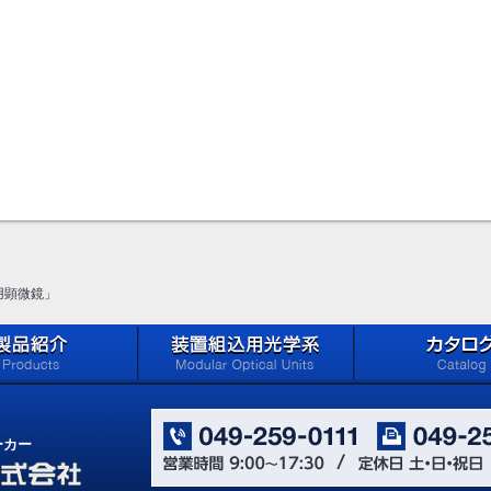
用顕微鏡」
oducts)
メイジテクノの「装置組込用光
カタログ ダウン
学系」 (Microscope
(Catalog Download 
ーカー
Components for Reflected
Light Applications)