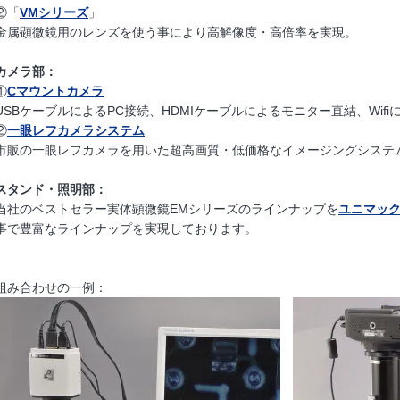
②「
VMシリーズ
」
金属顕微鏡用のレンズを使う事により高解像度・高倍率を実現。
カメラ部：
①
Cマウントカメラ
USBケーブルによるPC接続、HDMIケーブルによるモニター直結、Wi
②
一眼レフカメラシステム
市販の一眼レフカメラを用いた超高画質・低価格なイメージングシステ
スタンド・照明部：
当社のベストセラー実体顕微鏡EMシリーズのラインナップを
ユニマッ
事で豊富なラインナップを実現しております。
組み合わせの一例：