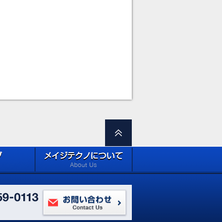
ロードページ
メイジテクノについて (about
Site)
Meiji Techno)