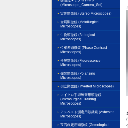
顕微鏡 + カメラセット
(Microscope_Camera_Set)
実体顕微鏡 (Stereo Microscopes)
金属顕微鏡 (Metallurgical
Microscopes)
生物顕微鏡 (Biological
Microscopes)
位相差顕微鏡 (Phase Contrast
Microscopes)
蛍光顕微鏡 (Fluorescence
Microscopes)
偏光顕微鏡 (Polarizing
Microscopes)
倒立顕微鏡 (Inverted Microscopes)
マイクロ手術練習用顕微鏡
(Microsurgical Training
Microscopes)
アスベスト測定用顕微鏡 (Asbestos
Microscopes)
宝石鑑定用顕微鏡 (Gemological