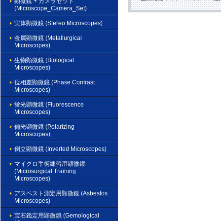
顕微鏡 + カメラセット
(Microscope_Camera_Set)
実体顕微鏡 (Stereo Microscopes)
金属顕微鏡 (Metallurgical
Microscopes)
生物顕微鏡 (Biological
Microscopes)
位相差顕微鏡 (Phase Contrast
Microscopes)
蛍光顕微鏡 (Fluorescence
Microscopes)
偏光顕微鏡 (Polarizing
Microscopes)
倒立顕微鏡 (Inverted Microscopes)
マイクロ手術練習用顕微鏡
(Microsurgical Training
Microscopes)
アスベスト測定用顕微鏡 (Asbestos
Microscopes)
宝石鑑定用顕微鏡 (Gemological