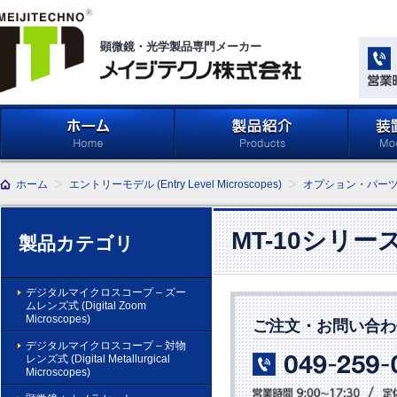
顕微鏡・光学製品専門メーカー
メイジテクノ株式会社
ホーム
製品紹介 (Products)
メイジ
ホーム
エントリーモデル (Entry Level Microscopes)
オプション・パー
学系」 (M
Compone
Light Ap
MT-10シリー
製品カテゴリ
デジタルマイクロスコープ – ズー
ムレンズ式 (Digital Zoom
Microscopes)
ご注文・お問い合わ
デジタルマイクロスコープ – 対物
レンズ式 (Digital Metallurgical
Microscopes)