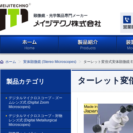
顕微鏡・光学製品専門メーカー
メイジテクノ株式会社
ホーム
製品紹介 (Products)
メイジ
ホーム
実体顕微鏡 (Stereo Microscopes)
ターレット変倍式実体顕微鏡 E
学系」 (M
Compone
Light Ap
ターレット変倍
製品カテゴリ
デジタルマイクロスコープ – ズー
ムレンズ式 (Digital Zoom
Microscopes)
デジタルマイクロスコープ – 対物
レンズ式 (Digital Metallurgical
Microscopes)