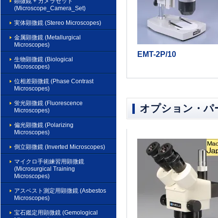
顕微鏡 + カメラセット
(Microscope_Camera_Set)
実体顕微鏡 (Stereo Microscopes)
金属顕微鏡 (Metallurgical
Microscopes)
EMT-2P/10
生物顕微鏡 (Biological
Microscopes)
位相差顕微鏡 (Phase Contrast
Microscopes)
蛍光顕微鏡 (Fluorescence
オプション・パ
Microscopes)
偏光顕微鏡 (Polarizing
Microscopes)
倒立顕微鏡 (Inverted Microscopes)
マイクロ手術練習用顕微鏡
(Microsurgical Training
Microscopes)
アスベスト測定用顕微鏡 (Asbestos
Microscopes)
宝石鑑定用顕微鏡 (Gemological