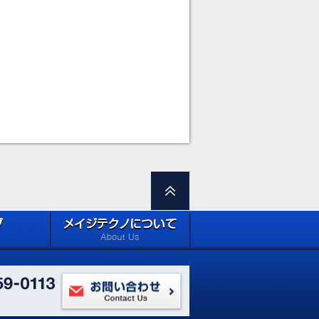
ロードページ
メイジテクノについて (about
Site)
Meiji Techno)