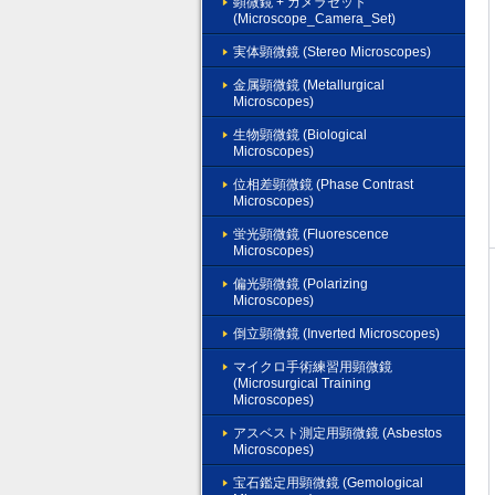
顕微鏡 + カメラセット
(Microscope_Camera_Set)
実体顕微鏡 (Stereo Microscopes)
金属顕微鏡 (Metallurgical
Microscopes)
生物顕微鏡 (Biological
Microscopes)
位相差顕微鏡 (Phase Contrast
Microscopes)
蛍光顕微鏡 (Fluorescence
Microscopes)
偏光顕微鏡 (Polarizing
Microscopes)
倒立顕微鏡 (Inverted Microscopes)
マイクロ手術練習用顕微鏡
(Microsurgical Training
Microscopes)
アスベスト測定用顕微鏡 (Asbestos
Microscopes)
宝石鑑定用顕微鏡 (Gemological