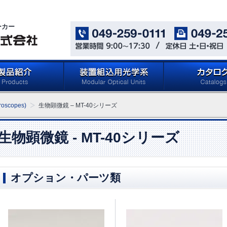
ーカー
oducts)
メイジテクノの「装置組込用光
カタログ ダウン
oscopes)
生物顕微鏡 – MT-40シリーズ
学系」 (Microscope
(Catalog Download 
Components for Reflected
Light Applications)
生物顕微鏡 - MT-40シリーズ
オプション・パーツ類