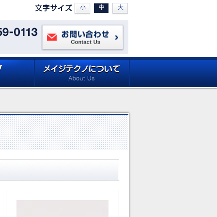
小
中
大
お問い合わせ
ロードページ
メイジテクノについて (about
Site)
Meiji Techno)