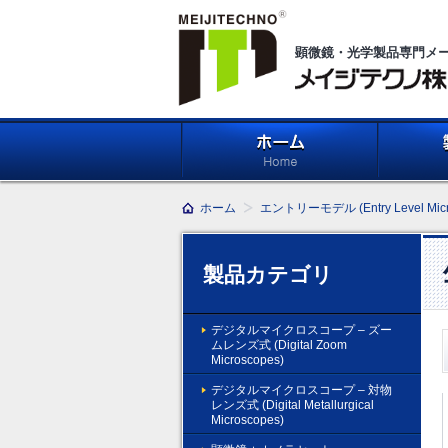
顕微鏡・光学製品専門メ
メイジテクノ株式会社
ホーム
製品紹介 (Pr
ホーム
エントリーモデル (Entry Level Micr
製品カテゴリ
デジタルマイクロスコープ – ズー
ムレンズ式 (Digital Zoom
Microscopes)
デジタルマイクロスコープ – 対物
レンズ式 (Digital Metallurgical
Microscopes)