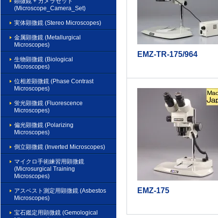
顕微鏡 + カメラセット
(Microscope_Camera_Set)
実体顕微鏡 (Stereo Microscopes)
金属顕微鏡 (Metallurgical
Microscopes)
EMZ-TR-175/964
生物顕微鏡 (Biological
Microscopes)
位相差顕微鏡 (Phase Contrast
Microscopes)
蛍光顕微鏡 (Fluorescence
Microscopes)
偏光顕微鏡 (Polarizing
Microscopes)
倒立顕微鏡 (Inverted Microscopes)
マイクロ手術練習用顕微鏡
(Microsurgical Training
Microscopes)
EMZ-175
アスベスト測定用顕微鏡 (Asbestos
Microscopes)
宝石鑑定用顕微鏡 (Gemological