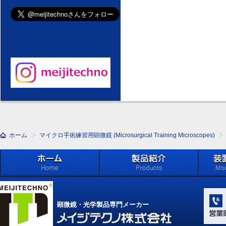
ホーム
マイクロ手術練習用顕微鏡 (Microsurgical Training Microscopes)
ホーム
製品紹介 (Products)
メイジ
学系」 (M
顕微鏡・光学製品専門メーカー
Compone
Light Ap