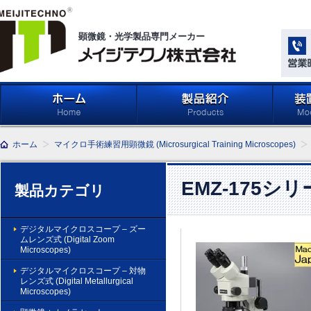
顕微鏡・光学製品専門メーカー
メイジテクノ株式会社
ホーム
製品紹介 (Products)
メイジ
ホーム
マイクロ手術練習用顕微鏡 (Microsurgical Training Microscopes)
学系」 (M
Compone
Light Ap
EMZ-175シ
製品カテゴリ
デジタルマイクロスコープ – ズー
ムレンズ式 (Digital Zoom
Microscopes)
デジタルマイクロスコープ – 対物
レンズ式 (Digital Metallurgical
Microscopes)