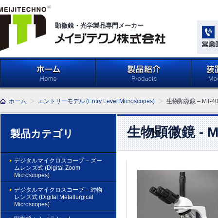
顕微鏡・光学製品専門メーカー
メイジテクノ株式会社
ホーム
製品紹介 (Products)
メイジ
ホーム
エントリーモデル (Entry Level Microscopes)
生物顕微鏡 – MT-
学系」 (M
Compone
Light Ap
生物顕微鏡 - 
製品カテゴリ
デジタルマイクロスコープ – ズー
ムレンズ式 (Digital Zoom
Microscopes)
デジタルマイクロスコープ – 対物
レンズ式 (Digital Metallurgical
Microscopes)