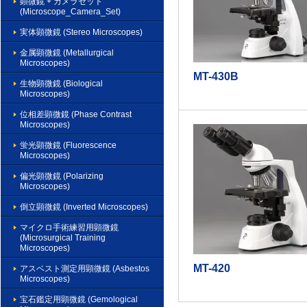
顕微鏡 + カメラセット
(Microscope_Camera_Set)
実体顕微鏡 (Stereo Microscopes)
金属顕微鏡 (Metallurgical
Microscopes)
MT-430B
生物顕微鏡 (Biological
Microscopes)
位相差顕微鏡 (Phase Contrast
Microscopes)
蛍光顕微鏡 (Fluorescence
Microscopes)
偏光顕微鏡 (Polarizing
Microscopes)
倒立顕微鏡 (Inverted Microscopes)
マイクロ手術練習用顕微鏡
(Microsurgical Training
Microscopes)
MT-420
アスベスト測定用顕微鏡 (Asbestos
Microscopes)
宝石鑑定用顕微鏡 (Gemological