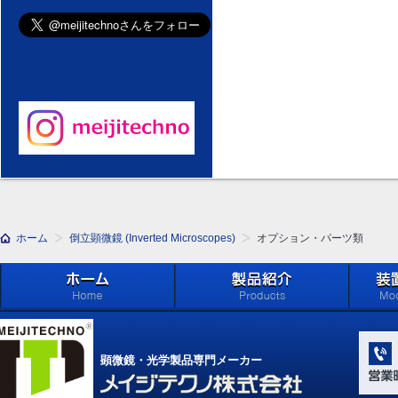
ホーム
倒立顕微鏡 (Inverted Microscopes)
オプション・パーツ類
ホーム
製品紹介 (Products)
メイジ
学系」 (M
顕微鏡・光学製品専門メーカー
Compone
Light Ap