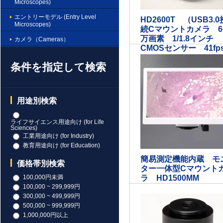
Microscopes)
エントリーモデル (Entry Level
HD2600T （USB3.0
Microscopes)
続Cマウントカメラ 6
万画素 1/1.8インチ
カメラ（Cameras）
CMOSセンサー 41fp
条件を指定して検索
用途別検索
ライフサイエンス用途向け (for Life
Sciences)
工業用途向け (for Industry)
教育用途向け (for Education)
簡易測定機能内蔵 モ
価格帯別検索
ター一体型Cマウント
100,000円未満
ラ HD1500MM
100,000 ~ 299,999円
300,000 ~ 499,999円
500,000 ~ 999,999円
1,000,000円以上