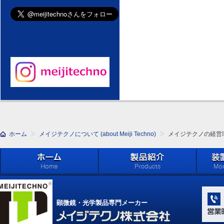
ホーム
メイジテクノについて (about Meiji Techno)
メイジテクノの経営理念とビ
ホーム
製品紹介 (Products)
メイジ
学系」 (M
顕微鏡・光学製品専門メーカー
Compone
Light Ap