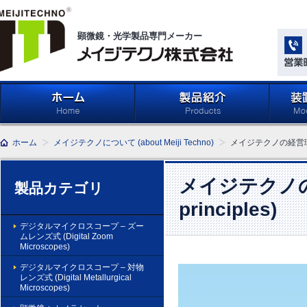
顕微鏡・光学製品専門メーカー
メイジテクノ株式会社
ホーム
製品紹介 (Products)
メイジ
ホーム
メイジテクノについて (about Meiji Techno)
メイジテクノの経営理念とビ
学系」 (M
Compone
Light Ap
メイジテクノの経
製品カテゴリ
principles)
デジタルマイクロスコープ – ズー
ムレンズ式 (Digital Zoom
Microscopes)
デジタルマイクロスコープ – 対物
レンズ式 (Digital Metallurgical
Microscopes)