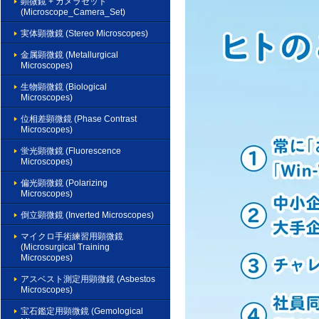
顕微鏡 + カメラセット
(Microscope_Camera_Set)
実体顕微鏡 (Stereo Microscopes)
金属顕微鏡 (Metallurgical
Microscopes)
生物顕微鏡 (Biological
Microscopes)
位相差顕微鏡 (Phase Contrast
Microscopes)
蛍光顕微鏡 (Fluorescence
Microscopes)
偏光顕微鏡 (Polarizing
Microscopes)
倒立顕微鏡 (Inverted Microscopes)
マイクロ手術練習用顕微鏡
(Microsurgical Training
Microscopes)
アスベスト測定用顕微鏡 (Asbestos
Microscopes)
宝石鑑定用顕微鏡 (Gemological