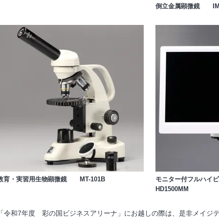
倒立金属顕微鏡 IM7
教育・実習用生物顕微鏡 MT-101B
モニター付フルハイ
HD1500MM
「令和7年度 彩の国ビジネスアリーナ」にお越しの際は、是非メイジ