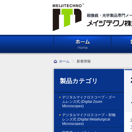
顕微鏡・光学製品専門メ
メイジテクノ株式会社
ホーム
製品紹介 (Pr
ホーム
新着情報
製品カテゴリ
デジタルマイクロスコープ – ズー
ムレンズ式 (Digital Zoom
Microscopes)
デジタルマイクロスコープ – 対物
レンズ式 (Digital Metallurgical
Microscopes)