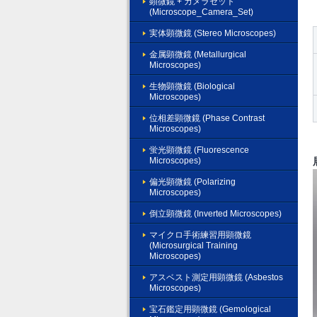
顕微鏡 + カメラセット
(Microscope_Camera_Set)
実体顕微鏡 (Stereo Microscopes)
金属顕微鏡 (Metallurgical
Microscopes)
生物顕微鏡 (Biological
Microscopes)
位相差顕微鏡 (Phase Contrast
Microscopes)
蛍光顕微鏡 (Fluorescence
Microscopes)
偏光顕微鏡 (Polarizing
Microscopes)
倒立顕微鏡 (Inverted Microscopes)
マイクロ手術練習用顕微鏡
(Microsurgical Training
Microscopes)
アスベスト測定用顕微鏡 (Asbestos
Microscopes)
宝石鑑定用顕微鏡 (Gemological