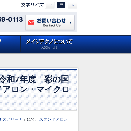
小
中
大
お問い合わせ
ロードページ
メイジテクノについて (about
Site)
Meiji Techno)
 「令和7年度 彩の国
ドアロン・マイクロ
ネスアリーナ
」にて、
スタンドアロン・