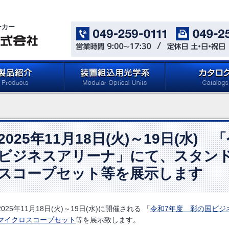
ーカー
oducts)
メイジテクノの「装置組込用光
カタログ ダウン
学系」 (Microscope
(Catalog Download 
Components for Reflected
Light Applications)
2025年11月18日(火)～19日(水)
ビジネスアリーナ」にて、スタン
スコープセット等を展示します
2025年11月18日(火)～19日(水)に開催される 「
令和7年度 彩の国ビジ
マイクロスコープセット
等を展示致します。