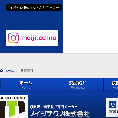
ホーム
新着情報
ホーム
製品紹介 (Products)
メイジ
学系」 (M
顕微鏡・光学製品専門メーカー
Compone
Light Ap