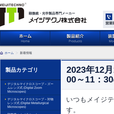
顕微鏡・光学製品専門メーカー
メイジテクノ株式会社
ホーム
製品紹介 (Products)
メイジ
ホーム
新着情報
学系」 (M
Compone
Light Ap
2023年1
製品カテゴリ
00～11：
デジタルマイクロスコープ – ズー
ムレンズ式 (Digital Zoom
Microscopes)
いつもメイジテ
デジタルマイクロスコープ – 対物
レンズ式 (Digital Metallurgical
Microscopes)
す。