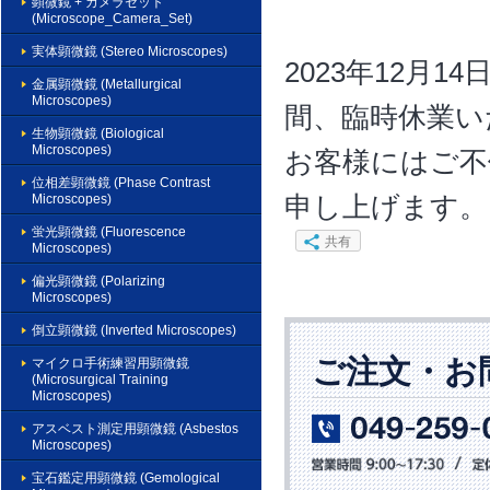
顕微鏡 + カメラセット
(Microscope_Camera_Set)
実体顕微鏡 (Stereo Microscopes)
2023年12月1
金属顕微鏡 (Metallurgical
Microscopes)
間、臨時休業い
生物顕微鏡 (Biological
Microscopes)
お客様にはご不
位相差顕微鏡 (Phase Contrast
Microscopes)
申し上げます。
蛍光顕微鏡 (Fluorescence
共有
Microscopes)
偏光顕微鏡 (Polarizing
Microscopes)
倒立顕微鏡 (Inverted Microscopes)
ご注文・お
マイクロ手術練習用顕微鏡
(Microsurgical Training
Microscopes)
アスベスト測定用顕微鏡 (Asbestos
Microscopes)
宝石鑑定用顕微鏡 (Gemological