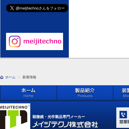
ホーム
新着情報
ホーム
製品紹介 (Products)
メイジ
学系」 (M
顕微鏡・光学製品専門メーカー
Compone
Light Ap