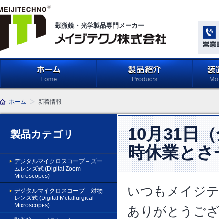
顕微鏡・光学製品専門メーカー
メイジテクノ株式会社
ホーム
製品紹介 (Products)
メイジ
ホーム
新着情報
学系」 (M
Compone
Light Ap
10月31日
製品カテゴリ
時休業とさ
デジタルマイクロスコープ – ズー
ムレンズ式 (Digital Zoom
Microscopes)
いつもメイジテ
デジタルマイクロスコープ – 対物
レンズ式 (Digital Metallurgical
Microscopes)
ありがとうご