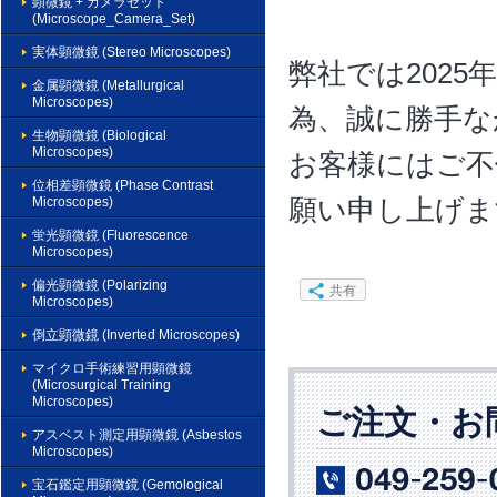
顕微鏡 + カメラセット
(Microscope_Camera_Set)
実体顕微鏡 (Stereo Microscopes)
弊社では2025
金属顕微鏡 (Metallurgical
Microscopes)
為、誠に勝手な
生物顕微鏡 (Biological
Microscopes)
お客様にはご不
位相差顕微鏡 (Phase Contrast
Microscopes)
願い申し上げま
蛍光顕微鏡 (Fluorescence
Microscopes)
偏光顕微鏡 (Polarizing
共有
Microscopes)
倒立顕微鏡 (Inverted Microscopes)
マイクロ手術練習用顕微鏡
(Microsurgical Training
Microscopes)
ご注文・お
アスベスト測定用顕微鏡 (Asbestos
Microscopes)
宝石鑑定用顕微鏡 (Gemological