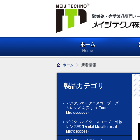
顕微鏡・光学製品専門メ
メイジテクノ株式会社
ホーム
製品紹介 (Pr
ホーム
新着情報
製品カテゴリ
デジタルマイクロスコープ – ズー
ムレンズ式 (Digital Zoom
Microscopes)
デジタルマイクロスコープ – 対物
レンズ式 (Digital Metallurgical
Microscopes)