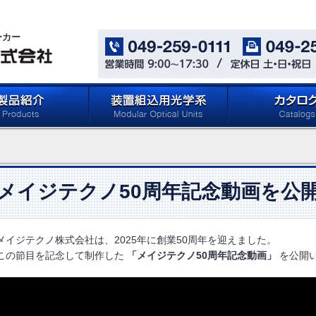
ーカー
oducts)
メイジテクノの「装置組込用光
カタログ ダウン
学系」 (Microscope
(Catalog Download 
Components for Reflected
Light Applications)
メイジテクノ50周年記念動画を公
メイジテクノ株式会社は、2025年に創業50周年を迎えました。
この節目を記念して制作した
「メイジテクノ50周年記念動画」
を公開