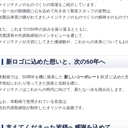
メイジテクノのものづくりの現場をご紹介しています。
一台一台の顕微鏡に心を込めて向き合う製造スタッフの姿勢は、
創業以来受け継がれてきたメイジテクノのものづくりの精神そのもので
また、これまでの50年の歩みを振り返るとともに、
営業課長や代表取締役のインタビューを通じて、
メイジテクノが大切にしてきた価値観や、これからの未来についてもお
新ロゴに込めた想いと、次の50年へ
本動画では、50周年を機に発表した
新しいコーポレートロゴ
に込めた
半世紀にわたり培ってきた技術と信頼を礎に、
メイジテクノはこれからの時代に向けて、新たな一歩を踏み出します。
なお、本動画で使用されている音楽は、
当社代表取締役が制作したオリジナル楽曲です。
支えてくださった皆様へ感謝を込めて