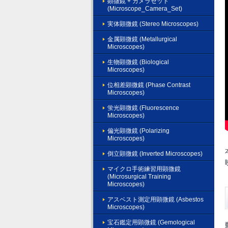
顕微鏡 + カメラセット
(Microscope_Camera_Set)
実体顕微鏡 (Stereo Microscopes)
金属顕微鏡 (Metallurgical
Microscopes)
生物顕微鏡 (Biological
Microscopes)
位相差顕微鏡 (Phase Contrast
Microscopes)
蛍光顕微鏡 (Fluorescence
Microscopes)
偏光顕微鏡 (Polarizing
Microscopes)
倒立顕微鏡 (Inverted Microscopes)
マイクロ手術練習用顕微鏡
(Microsurgical Training
Microscopes)
アスベスト測定用顕微鏡 (Asbestos
Microscopes)
宝石鑑定用顕微鏡 (Gemological