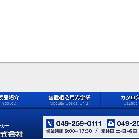
oducts)
メイジテクノの「装置組込用光
カタログ ダウン
学系」 (Microscope
(Catalog Download 
ーカー
Components for Reflected
Light Applications)