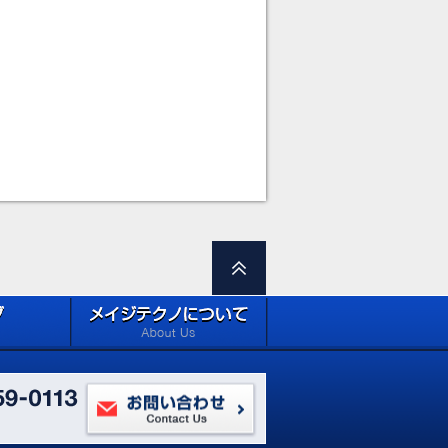
ロードページ
メイジテクノについて (about
Site)
Meiji Techno)