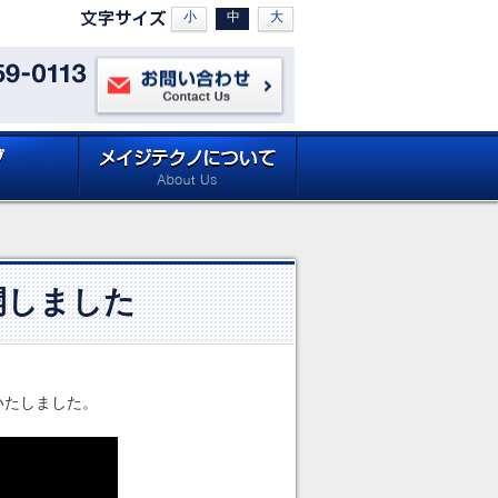
小
中
大
お問い合わせ
ロードページ
メイジテクノについて (about
Site)
Meiji Techno)
開しました
いたしました。