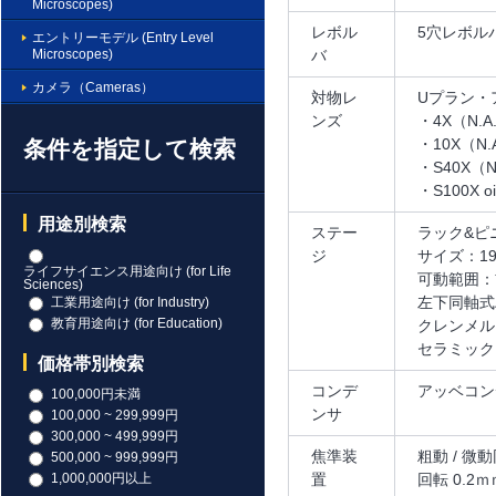
Microscopes)
レボル
5穴レボル
エントリーモデル (Entry Level
Microscopes)
バ
カメラ（Cameras）
対物レ
Uプラン・
ンズ
・4X（N.A.
・10X（N.A
条件を指定して検索
・S40X（N.
・S100X oi
用途別検索
ステー
ラック&ピ
ジ
サイズ：191
ライフサイエンス用途向け (for Life
可動範囲：前
Sciences)
左下同軸式
工業用途向け (for Industry)
教育用途向け (for Education)
クレンメル
セラミック
価格帯別検索
コンデ
アッベコンデ
100,000円未満
ンサ
100,000 ~ 299,999円
300,000 ~ 499,999円
焦準装
粗動 / 
500,000 ~ 999,999円
置
回転 0.2
1,000,000円以上