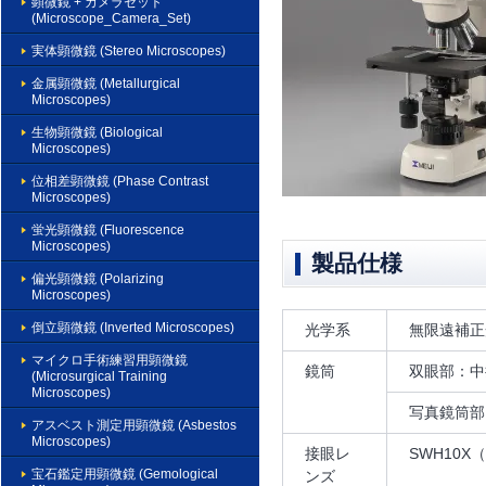
顕微鏡 + カメラセット
(Microscope_Camera_Set)
実体顕微鏡 (Stereo Microscopes)
金属顕微鏡 (Metallurgical
Microscopes)
生物顕微鏡 (Biological
Microscopes)
位相差顕微鏡 (Phase Contrast
Microscopes)
蛍光顕微鏡 (Fluorescence
Microscopes)
製品仕様
偏光顕微鏡 (Polarizing
Microscopes)
倒立顕微鏡 (Inverted Microscopes)
光学系
無限遠補正
マイクロ手術練習用顕微鏡
鏡筒
双眼部：中折
(Microsurgical Training
Microscopes)
写真鏡筒部
アスベスト測定用顕微鏡 (Asbestos
Microscopes)
接眼レ
SWH10X
宝石鑑定用顕微鏡 (Gemological
ンズ