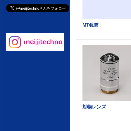
MT鏡筒
対物レンズ