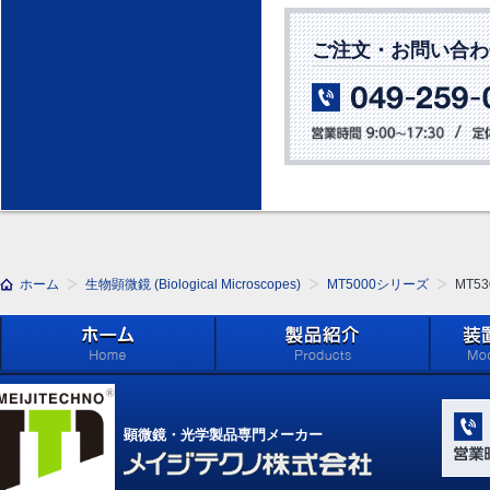
ご注文・お問い合わ
ホーム
生物顕微鏡 (Biological Microscopes)
MT5000シリーズ
MT53
ホーム
製品紹介 (Products)
メイジ
学系」 (M
顕微鏡・光学製品専門メーカー
Compone
Light Ap
メイジテクノ株式会社