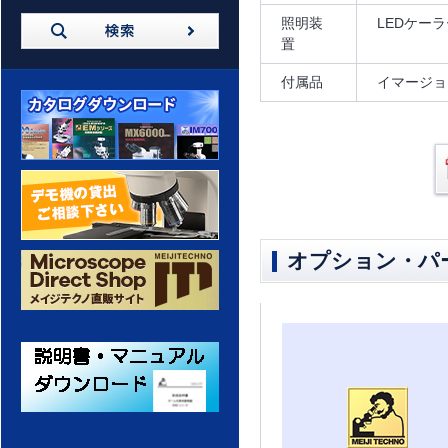
照明装
LEDケー
置
付属品
イマージョ
カタログダウンロード
デモ機の貸出 ご相談ください
オプション・パ
メイジテクノ 通販サイト