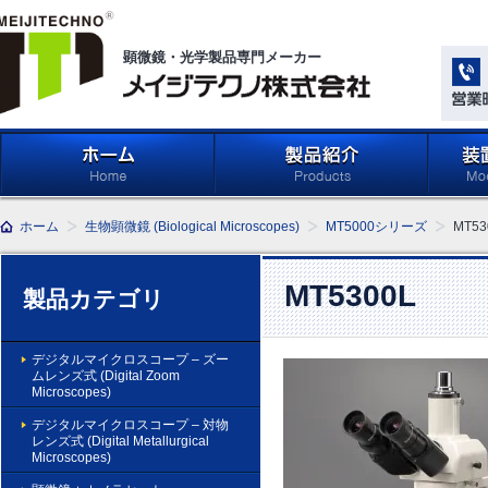
顕微鏡・光学製品専門メーカー
メイジテクノ株式会社
ホーム
製品紹介 (Products)
メイジ
ホーム
生物顕微鏡 (Biological Microscopes)
MT5000シリーズ
MT53
学系」 (M
Compone
Light Ap
MT5300L
製品カテゴリ
デジタルマイクロスコープ – ズー
ムレンズ式 (Digital Zoom
Microscopes)
デジタルマイクロスコープ – 対物
レンズ式 (Digital Metallurgical
Microscopes)