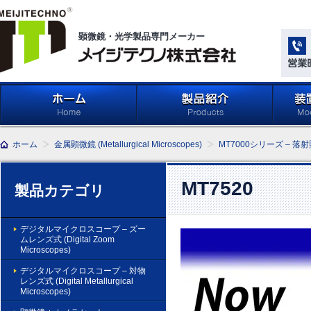
顕微鏡・光学製品専門メーカー
メイジテクノ株式会社
ホーム
製品紹介 (Products)
メイジ
ホーム
金属顕微鏡 (Metallurgical Microscopes)
MT7000シリーズ – 落
学系」 (M
Compone
Light Ap
MT7520
製品カテゴリ
デジタルマイクロスコープ – ズー
ムレンズ式 (Digital Zoom
Microscopes)
デジタルマイクロスコープ – 対物
レンズ式 (Digital Metallurgical
Microscopes)