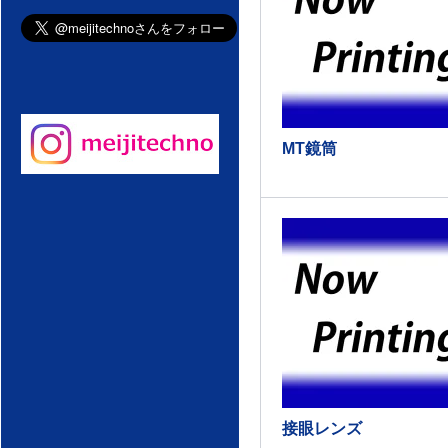
MT鏡筒
接眼レンズ