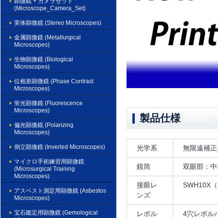
顕微鏡 + カメラセット
(Microscope_Camera_Set)
実体顕微鏡 (Stereo Microscopes)
金属顕微鏡 (Metallurgical
Microscopes)
生物顕微鏡 (Biological
Microscopes)
位相差顕微鏡 (Phase Contrast
Microscopes)
蛍光顕微鏡 (Fluorescence
Microscopes)
製品仕様
偏光顕微鏡 (Polarizing
Microscopes)
倒立顕微鏡 (Inverted Microscopes)
光学系
無限遠補正
マイクロ手術練習用顕微鏡
鏡筒
双眼部：中折
(Microsurgical Training
Microscopes)
接眼レ
SWH10X
アスベスト測定用顕微鏡 (Asbestos
ンズ
Microscopes)
宝石鑑定用顕微鏡 (Gemological
レボル
4穴レボル