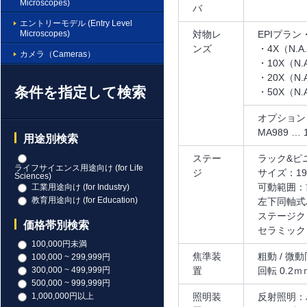
Microscopes)
バ
エントリーモデル (Entry Level
Microscopes)
対物レ
EPIプラ
ンズ
・4X（N.A.
カメラ（Cameras）
・10X（N.A
・20X（N.A
条件を指定して検索
・50X（N.A
オプション
MA989 … 
用途別検索
ステー
ラック&ピ
ライフサイエンス用途向け (for Life
ジ
サイズ：191
Sciences)
可動範囲：前
工業用途向け (for Industry)
教育用途向け (for Education)
左下同軸式
ステージク
価格帯別検索
セラミック
100,000円未満
焦準装
粗動 / 
100,000 ~ 299,999円
置
回転 0.2
300,000 ~ 499,999円
500,000 ~ 999,999円
照明装
反射照明：
1,000,000円以上