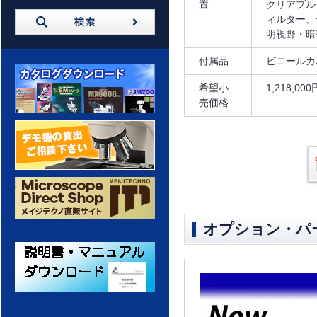
置
クリアブル
ィルター、
明視野・暗
付属品
ビニールカ
希望小
1,218,0
売価格
カタログダウンロード
デモ機の貸出 ご相談ください
オプション・パ
メイジテクノ 通販サイト