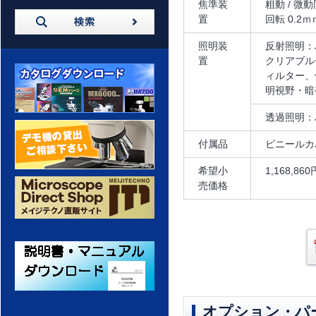
焦準装
粗動 / 
置
回転 0.2
照明装
反射照明：
置
クリアブル
ィルター、
明視野・暗
透過照明：
カタログダウンロード
付属品
ビニールカ
希望小
1,168,8
デモ機の貸出 ご相談ください
売価格
メイジテクノ 通販サイト
オプション・パ