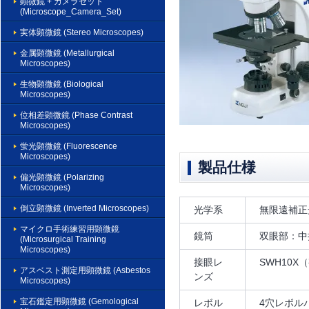
顕微鏡 + カメラセット
(Microscope_Camera_Set)
実体顕微鏡 (Stereo Microscopes)
金属顕微鏡 (Metallurgical
Microscopes)
生物顕微鏡 (Biological
Microscopes)
位相差顕微鏡 (Phase Contrast
Microscopes)
蛍光顕微鏡 (Fluorescence
Microscopes)
製品仕様
偏光顕微鏡 (Polarizing
Microscopes)
倒立顕微鏡 (Inverted Microscopes)
光学系
無限遠補正
マイクロ手術練習用顕微鏡
鏡筒
双眼部：中折
(Microsurgical Training
Microscopes)
接眼レ
SWH10X
アスベスト測定用顕微鏡 (Asbestos
ンズ
Microscopes)
宝石鑑定用顕微鏡 (Gemological
レボル
4穴レボル