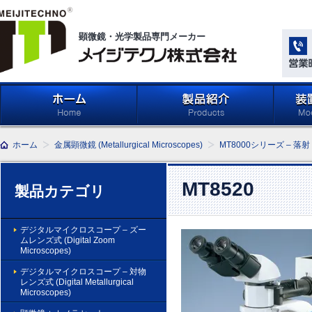
顕微鏡・光学製品専門メーカー
メイジテクノ株式会社
ホーム
製品紹介 (Products)
メイジ
ホーム
金属顕微鏡 (Metallurgical Microscopes)
MT8000シリーズ – 落
学系」 (M
Compone
Light Ap
MT8520
製品カテゴリ
デジタルマイクロスコープ – ズー
ムレンズ式 (Digital Zoom
Microscopes)
デジタルマイクロスコープ – 対物
レンズ式 (Digital Metallurgical
Microscopes)