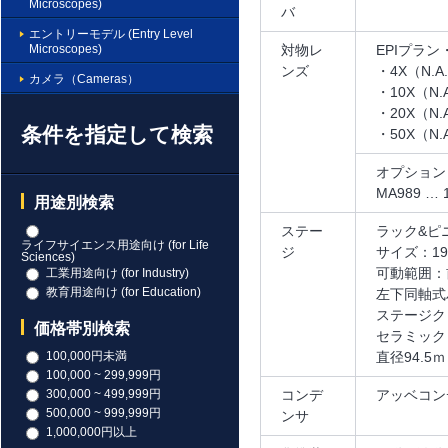
Microscopes)
バ
エントリーモデル (Entry Level
Microscopes)
対物レ
EPIプラ
ンズ
・4X（N.A.
カメラ（Cameras）
・10X（N.A
・20X（N.A
条件を指定して検索
・50X（N.A
オプション
MA989 … 
用途別検索
ステー
ラック&ピ
ライフサイエンス用途向け (for Life
ジ
サイズ：191
Sciences)
可動範囲：前
工業用途向け (for Industry)
教育用途向け (for Education)
左下同軸式
ステージク
価格帯別検索
セラミック
直径94.
100,000円未満
100,000 ~ 299,999円
コンデ
アッベコン
300,000 ~ 499,999円
500,000 ~ 999,999円
ンサ
1,000,000円以上