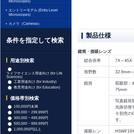
Microscopes)
エントリーモデル (Entry Level
Microscopes)
カメラ（Cameras）
製品仕様
条件を指定して検索
鏡筒・接眼レンズ
総合倍率
7X～45X
用途別検索
視野数
32.8mm
ライフサイエンス用途向け (for Life
Sciences)
工業用途向け (for Industry)
鏡筒
双眼部：4
教育用途向け (for Education)
75mm
価格帯別検索
写真鏡筒部
100,000円未満
光路切替
100,000 ~ 299,999円
※別売の
300,000 ~ 499,999円
す。
500,000 ~ 999,999円
1,000,000円以上
接眼レン
HSWF1