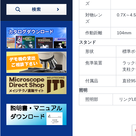
ズ
対物レン
0.7X～4
ズ
作動距離
104mm
スタンド
形状
標準ポ
カタログダウンロード
焦準装置
ラック
支柱ク
デモ機の貸出 ご相談ください
付属品
直径9
照明
照明部
リングL
メイジテクノ 通販サイト