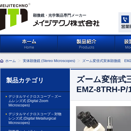
顕微鏡・光学製品専門メーカー
メイジテクノ株式会社
ホーム
製品紹介 (Products)
メイジ
ホーム
実体顕微鏡 (Stereo Microscopes)
ズーム変倍式実体顕微鏡 EM
学系」 (M
Compone
Light Ap
ズーム変倍式
製品カテゴリ
EMZ-8TRH-P/
デジタルマイクロスコープ – ズー
ムレンズ式 (Digital Zoom
Microscopes)
デジタルマイクロスコープ – 対物
レンズ式 (Digital Metallurgical
Microscopes)