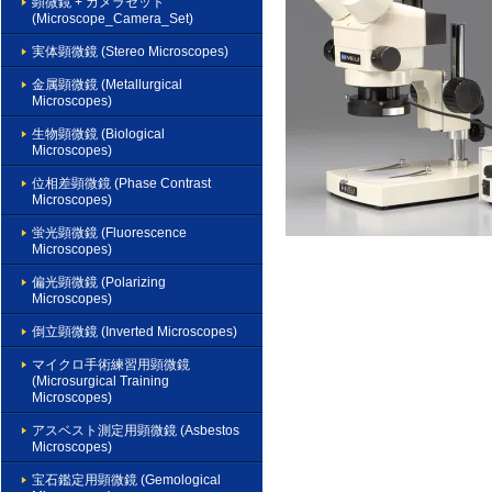
顕微鏡 + カメラセット
(Microscope_Camera_Set)
実体顕微鏡 (Stereo Microscopes)
金属顕微鏡 (Metallurgical
Microscopes)
生物顕微鏡 (Biological
Microscopes)
位相差顕微鏡 (Phase Contrast
Microscopes)
蛍光顕微鏡 (Fluorescence
Microscopes)
偏光顕微鏡 (Polarizing
Microscopes)
倒立顕微鏡 (Inverted Microscopes)
マイクロ手術練習用顕微鏡
(Microsurgical Training
Microscopes)
アスベスト測定用顕微鏡 (Asbestos
Microscopes)
宝石鑑定用顕微鏡 (Gemological