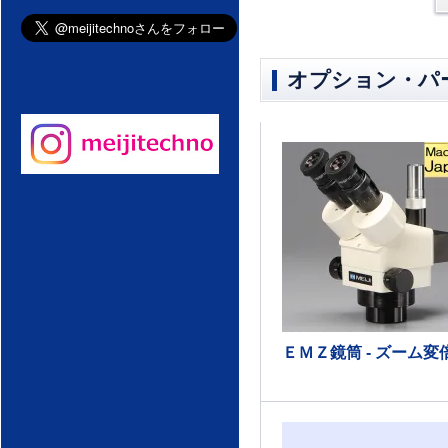
オプション・パ
ＥＭＺ鏡筒 - ズーム変