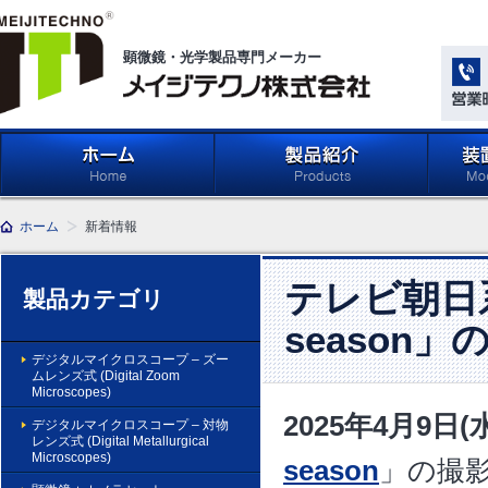
顕微鏡・光学製品専門メーカー
メイジテクノ株式会社
ホーム
製品紹介 (Products)
メイジ
ホーム
新着情報
学系」 (M
Compone
Light Ap
テレビ朝日系
製品カテゴリ
season
デジタルマイクロスコープ – ズー
ムレンズ式 (Digital Zoom
Microscopes)
2025年4月9
デジタルマイクロスコープ – 対物
レンズ式 (Digital Metallurgical
Microscopes)
season
」の撮