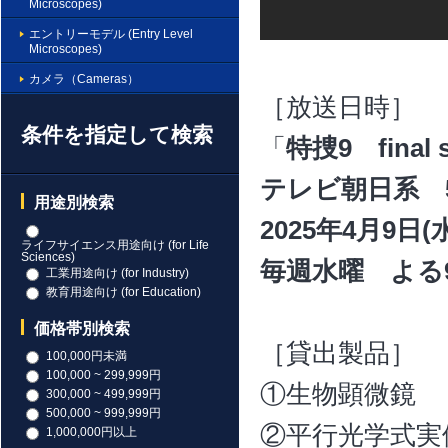
Microscopes)
エントリーモデル (Entry Level
Microscopes)
カメラ（Cameras）
［放送日時］
条件を指定して検索
「
特捜9 final 
テレビ朝日系 5
用途別検索
2025年4月9
ライフサイエンス用途向け (for Life
Sciences)
毎週水曜 よる
工業用途向け (for Industry)
教育用途向け (for Education)
価格帯別検索
［貸出製品］
100,000円未満
100,000 ~ 299,999円
①生物顕微
300,000 ~ 499,999円
500,000 ~ 999,999円
②平行光学式実
1,000,000円以上