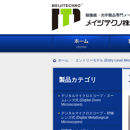
顕微鏡・光学製品専門メ
メイジテクノ株式会社
ホーム
製品紹介 (Pr
ホーム
エントリーモデル (Entry Level Micr
製品カテゴリ
デジタルマイクロスコープ – ズー
ムレンズ式 (Digital Zoom
Microscopes)
デジタルマイクロスコープ – 対物
レンズ式 (Digital Metallurgical
Microscopes)