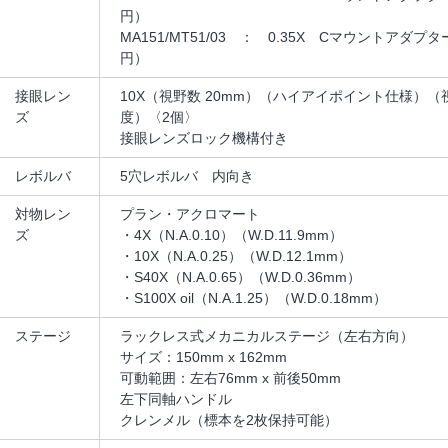
円）
MA151/MT51/03 ： 0.35X Cマウントアダプタ
円）
接眼レン
10X（視野数 20mm）（ハイアイポイント仕様）
ズ
度）〈2個〉
接眼レンズロック機構付き
レボルバ
5穴レボルバ 内向き
対物レン
プラン・アクロマート
ズ
・4X（N.A.0.10）（W.D.11.9mm）
・10X（N.A.0.25）（W.D.12.1mm）
・S40X（N.A.0.65）（W.D.0.36mm）
・S100X oil（N.A.1.25）（W.D.0.18mm）
ステージ
ラックレス式メカニカルステージ（左右方向）
サイズ：150mm x 162mm
可動範囲：左右76mm x 前後50mm
左下同軸ハンドル
クレンメル（標本を2枚保持可能）