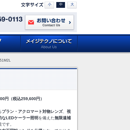
小
中
大
お問い合わせ
ロードページ
メイジテクノについて (about
1M2L
Site)
Meiji Techno)
00円（税込259,600円）
る
プラン・アクロマート対物レンズ
、
視
なLEDケーラー照明
を備えた
無限遠補
鏡です。