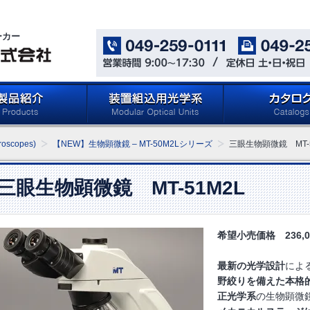
ーカー
oducts)
メイジテクノの「装置組込用光
カタログ ダウン
oscopes)
【NEW】生物顕微鏡 – MT-50M2Lシリーズ
三眼生物顕微鏡 MT-5
学系」 (Microscope
(Catalog Download 
Components for Reflected
Light Applications)
三眼生物顕微鏡 MT-51M2L
希望小売価格 236,0
最新の光学設計
によ
野絞りを備えた本格的
正光学系
の生物顕微