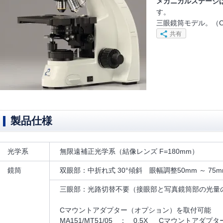
メカニカルステージ
す。
三眼鏡筒モデル。（
共有
製品仕様
光学系
無限遠補正光学系（結像レンズ F=180mm）
鏡筒
双眼部：中折れ式 30°傾斜 眼幅調整50mm ～ 75
三眼部：光路切替不要（接眼部と写真鏡筒部の光量の
Cマウントアダプター（オプション）を取付可能
MA151/MT51/05 ： 0.5X Cマウントアダプタ