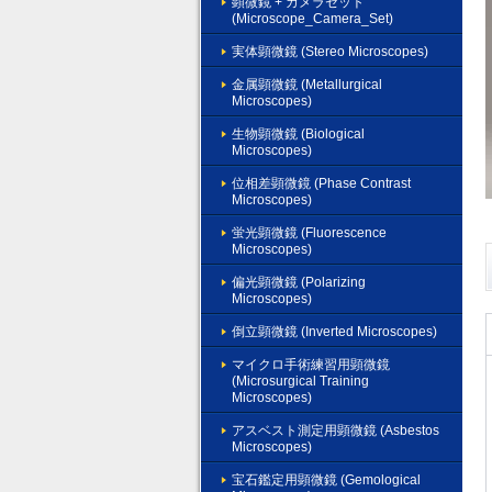
顕微鏡 + カメラセット
(Microscope_Camera_Set)
実体顕微鏡 (Stereo Microscopes)
金属顕微鏡 (Metallurgical
Microscopes)
生物顕微鏡 (Biological
Microscopes)
位相差顕微鏡 (Phase Contrast
Microscopes)
蛍光顕微鏡 (Fluorescence
Microscopes)
偏光顕微鏡 (Polarizing
Microscopes)
倒立顕微鏡 (Inverted Microscopes)
マイクロ手術練習用顕微鏡
(Microsurgical Training
Microscopes)
アスベスト測定用顕微鏡 (Asbestos
Microscopes)
宝石鑑定用顕微鏡 (Gemological