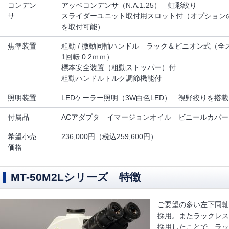
コンデン
アッベコンデンサ（N.A.1.25） 虹彩絞り
サ
スライダーユニット取付用スロット付（オプション
を取付可能）
焦準装置
粗動 / 微動同軸ハンドル ラック＆ピニオン式（全
1回転 0.2ｍｍ）
標本安全装置（粗動ストッパー）付
粗動ハンドルトルク調節機能付
照明装置
LEDケーラー照明（3W白色LED） 視野絞りを搭載
付属品
ACアダプタ イマージョンオイル ビニールカバ
希望小売
236,000円（税込259,600円）
価格
MT-50M2Lシリーズ 特徴
ご要望の多い左下同軸
採用。またラックレス
採用したことで、ラッ