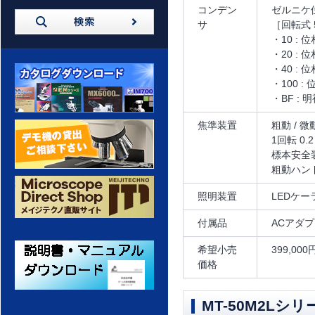
コンデン
ゼルニケ位
サ
［回転式
・10 : 
・20 : 
・40 : 
・100 :
・BF :
カタログダウンロード
焦準装置
粗動 /
1回転 0.
標本安全
粗動ハン
デモ機の貸出 ご相談ください
照明装置
LEDケ
付属品
ACアダ
メイジテクノ 通販サイト
希望小売
399,00
価格
MT-50M2Lシ