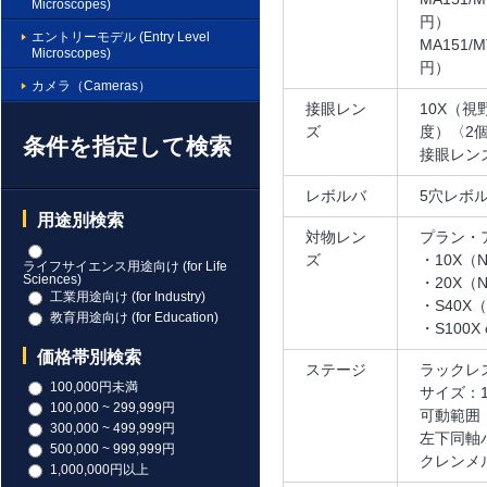
Microscopes)
円）
エントリーモデル (Entry Level
MA151
Microscopes)
円）
カメラ（Cameras）
接眼レン
10X（
ズ
度）〈2
条件を指定して検索
接眼レン
レボルバ
5穴レボ
用途別検索
対物レン
プラン・
ズ
・10X（N
ライフサイエンス用途向け (for Life
Sciences)
・20X（N
工業用途向け (for Industry)
・S40X（
教育用途向け (for Education)
・S100X 
価格帯別検索
ステージ
ラックレ
100,000円未満
サイズ：15
100,000 ~ 299,999円
可動範囲：
300,000 ~ 499,999円
左下同軸
500,000 ~ 999,999円
クレンメ
1,000,000円以上