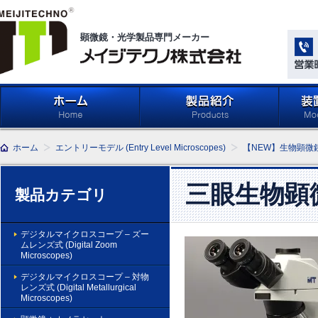
顕微鏡・光学製品専門メーカー
メイジテクノ株式会社
ホーム
製品紹介 (Products)
メイジ
ホーム
エントリーモデル (Entry Level Microscopes)
【NEW】生物顕微鏡 
学系」 (M
Compone
Light Ap
三眼生物顕微
製品カテゴリ
デジタルマイクロスコープ – ズー
ムレンズ式 (Digital Zoom
Microscopes)
デジタルマイクロスコープ – 対物
レンズ式 (Digital Metallurgical
Microscopes)