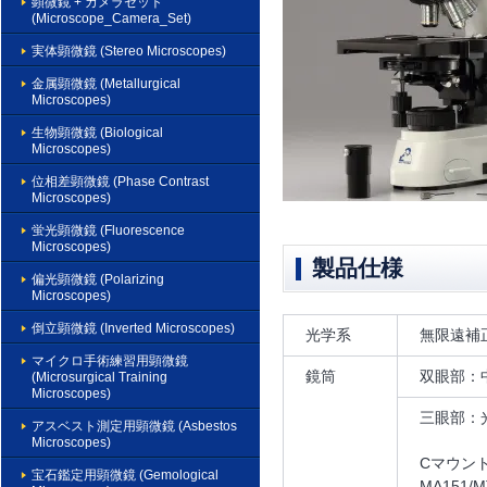
顕微鏡 + カメラセット
(Microscope_Camera_Set)
実体顕微鏡 (Stereo Microscopes)
金属顕微鏡 (Metallurgical
Microscopes)
生物顕微鏡 (Biological
Microscopes)
位相差顕微鏡 (Phase Contrast
Microscopes)
蛍光顕微鏡 (Fluorescence
Microscopes)
製品仕様
偏光顕微鏡 (Polarizing
Microscopes)
倒立顕微鏡 (Inverted Microscopes)
光学系
無限遠補正
マイクロ手術練習用顕微鏡
鏡筒
双眼部：中
(Microsurgical Training
Microscopes)
三眼部：
アスベスト測定用顕微鏡 (Asbestos
Microscopes)
Cマウン
宝石鑑定用顕微鏡 (Gemological
MA151